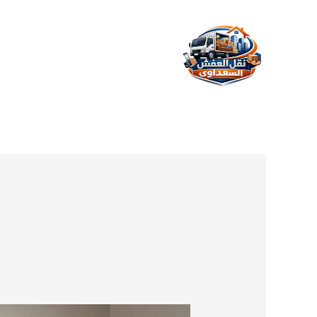
خطي
لى
لمحتوى
اسعار