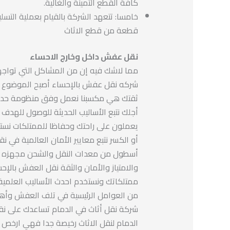
كافة القطع الثمينة والغالية.
خامسا: تتعهد الشركة بالقيام بعملية الت
قطعة من قطع الاثاث
نقل عفش داخل وخارج الاحساء
مما لاشك فيه إن من المشاكل التي تواج
شركه نقل عفش بالإحساء أصبح الموضوع س
ثقتك هي مكسبنا نعمل وفق منظومة حديثه
أجلك نتبع الأساليب الحديثة للوصول للهدف
يعملون على راحتك وحفاظا للممتلكات نست
أو الكسر نتبع معايير الأمان العالمية في 
أسطول من معدات النقل والشحن مجهزه بأحد
والامتياز والأمان والثقة نقل العفش بالإ
ممتلكاتك ونستخدم احدث الأساليب العلمية 
من العوامل الرئيسية في تلف العفش وأهلا
شركة نقل أثاث في الدمام تساعدك على نقل 
الدمام لنقل الاثاث رخيصة جدا فهي ارخص 