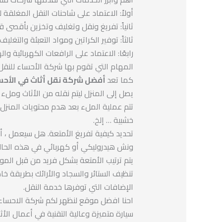
أولاً: الاعتماد على شاحنات النقل المغلقة ل
ثانياً: تفريغ ونقل وتغليف وتخزين بأقصى ق
ثالثاً: توفير الكراتين ومواد التعبئة والتغليف
رابعًا: الاعتماد على الرافعات الكهربائية واله
المهام التي تقوم بها شركة الأحساء للنقل:
كما تعد
أفضل شركة نقل أثاث في الأحس
يصل إلى المنزل ليتم نقله من الأثاث وملء 
تتم عملية الملء بعد هدم محتويات المنزل
خشبية … إلخ.
تحديد كيفية تفريغ الأمتعة. هل سيعمل ، أ
ونش هيدروليكي أو كهربائي في هذه الحال
يتم ترتيب الأمتعة بشكل فريد من قبل الموظ
تنظيف الستائر والسجاد والأرائك بطريقة خا
الإضافات التي توفرها خدمة النقل.
احنا افضل موقع لنظهر لكم شركة الاحساء ل
سيارة متميزة وعالية التقنية في أعمال الأثا