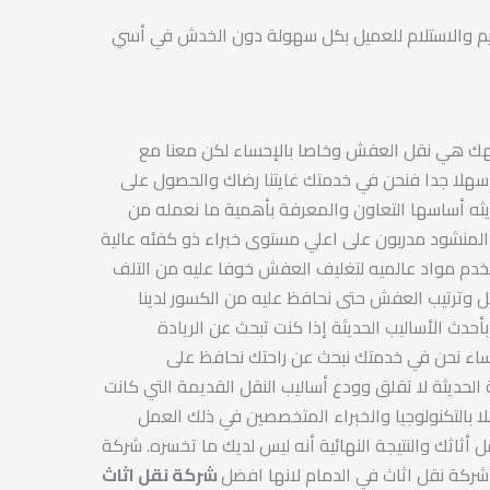
سليم والاستلام للعميل بكل سهولة دون الخدش في أسي
هك هي نقل العفش وخاصا بالإحساء لكن معنا مع
هلا جدا فنحن في خدمتك غايتنا رضاك والحصول على
 أساسها التعاون والمعرفة بأهمية ما نعمله من
 المنشود مدربون على اعلي مستوى خبراء ذو كفئه عالية
خدم مواد عالميه لتغليف العفش خوفا عليه من التلف
نقل وترتيب العفش حتى نحافظ عليه من الكسور لدينا
ث الأساليب الحديثة إذا كنت تبحث عن الريادة
حساء نحن في خدمتك نبحث عن راحتك نحافظ على
الحديثة لا تقلق وودع أساليب النقل القديمة التي كانت
 بالتكنولوجيا والخبراء المتخصصين في ذلك العمل
أثاثك والنتيجة النهائية أنه ليس لديك ما تخسره. شركة
شركة نقل اثاث في الدمام لانها افضل
شركة نقل اثاث